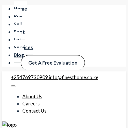
Home
Buy
Sell
Rent
Let
Services
Blog
Get A Free Evaluation
+254769730909
info@finesthome.co.ke
About Us
Careers
Contact Us