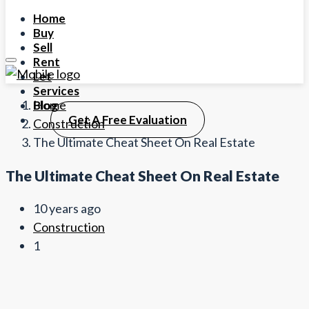
Home
Buy
Sell
Rent
Let
Services
Home
Blog
Get A Free Evaluation
Construction
The Ultimate Cheat Sheet On Real Estate
The Ultimate Cheat Sheet On Real Estate
10 years ago
Construction
1