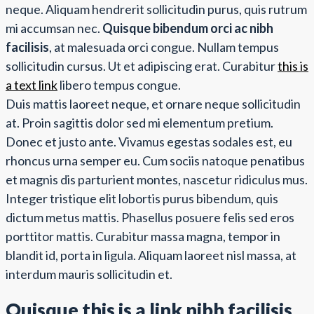
neque. Aliquam hendrerit sollicitudin purus, quis rutrum
mi accumsan nec.
Quisque bibendum orci ac nibh
facilisis
, at malesuada orci congue. Nullam tempus
sollicitudin cursus. Ut et adipiscing erat. Curabitur
this is
a text link
libero tempus congue.
Duis mattis laoreet neque, et ornare neque sollicitudin
at. Proin sagittis dolor sed mi elementum pretium.
Donec et justo ante. Vivamus egestas sodales est, eu
rhoncus urna semper eu. Cum sociis natoque penatibus
et magnis dis parturient montes, nascetur ridiculus mus.
Integer tristique elit lobortis purus bibendum, quis
dictum metus mattis. Phasellus posuere felis sed eros
porttitor mattis. Curabitur massa magna, tempor in
blandit id, porta in ligula. Aliquam laoreet nisl massa, at
interdum mauris sollicitudin et.
Quisque this is a link nibh facilisis