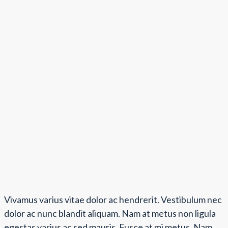
Vivamus varius vitae dolor ac hendrerit. Vestibulum nec
dolor ac nunc blandit aliquam. Nam at metus non ligula
egestas varius ac sed mauris. Fusce at mi metus. Nam