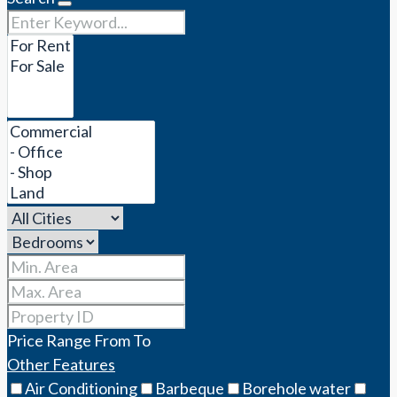
Price Range
From
To
Other Features
Air Conditioning
Barbeque
Borehole water