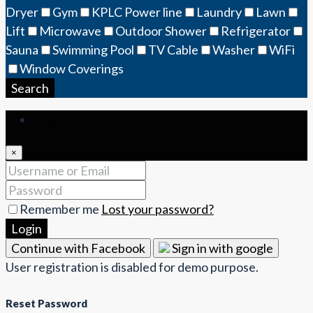
Dryer
Gym
KPLC Power line
Laundry
Lawn
Lift
Microwave
Outdoor Shower
Refrigerator
Sauna
Swimming Pool
TV Cable
Washer
WiFi
Window Coverings
Search
Login
×
Remember me
Lost your password?
Login
Continue with Facebook
Sign in with google
User registration is disabled for demo purpose.
Reset Password