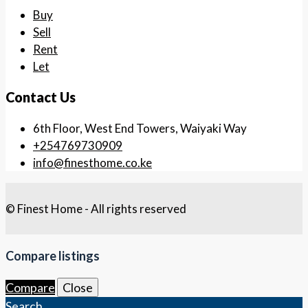
Buy
Sell
Rent
Let
Contact Us
6th Floor, West End Towers, Waiyaki Way
+254769730909
info@finesthome.co.ke
© Finest Home - All rights reserved
Compare listings
Compare
Close
Search